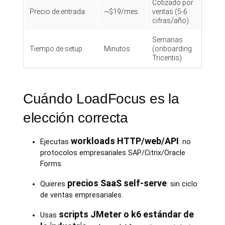
Cotizado por
Precio de entrada
~$19/mes
ventas (5-6
cifras/año)
Semanas
Tiempo de setup
Minutos
(onboarding
Tricentis)
Cuándo LoadFocus es la
elección correcta
workloads HTTP/web/API
Ejecutas
: no
protocolos empresariales SAP/Citrix/Oracle
Forms.
precios SaaS self-serve
Quieres
: sin ciclo
de ventas empresariales.
scripts JMeter o k6 estándar de
Usas