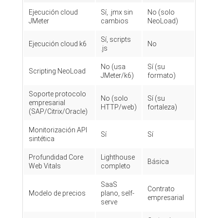
Ejecución cloud
Sí, .jmx sin
No (solo
JMeter
cambios
NeoLoad)
Sí, scripts
Ejecución cloud k6
No
.js
No (usa
Sí (su
Scripting NeoLoad
JMeter/k6)
formato)
Soporte protocolo
No (solo
Sí (su
empresarial
HTTP/web)
fortaleza)
(SAP/Citrix/Oracle)
Monitorización API
Sí
Sí
sintética
Profundidad Core
Lighthouse
Básica
Web Vitals
completo
SaaS
Contrato
Modelo de precios
plano, self-
empresarial
serve