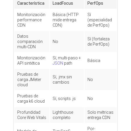
Característica
LoadFocus
PerfOps
Monitorización
Básica (HTTP
Sí
performance
mide entrega
(especialidad
CDN
CDN)
de PerfOps)
Datos
Sí (fortaleza
comparación
No
de PerfOps)
multi-CDN
Monitorización
Sí, multi-paso +
Básica
API sintética
JSON
path
Pruebas de
Sí, .jmx sin
carga JMeter
No
cambios
cloud
Pruebas de
Sí, scripts .js
No
carga k6 cloud
Profundidad
Lighthouse
Solo métricas
Core Web Vitals
completo
entrega CDN
Por-