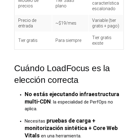
Modelo de
Tier SaaS
característica
precios
plano
escalonado
Precio de
Variable (tier
~$19/mes
entrada
gratis + pago)
Tier gratis
Tier gratis
Para siempre
existe
Cuándo LoadFocus es la
elección correcta
No estás ejecutando infraestructura
multi-CDN
: la especialidad de PerfOps no
aplica.
pruebas de carga +
Necesitas
monitorización sintética + Core Web
Vitals
en una herramienta.