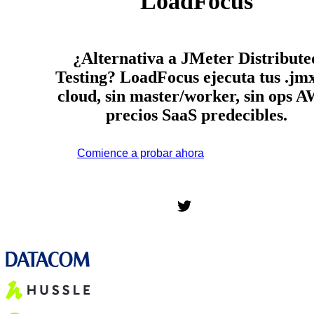
LoadFocus
¿Alternativa a JMeter Distribute
Testing? LoadFocus ejecuta tus .jm
cloud, sin master/worker, sin ops A
precios SaaS predecibles.
Comience a probar ahora
*No se requiere tarjeta de
crédito. Plan gratuito incluido; 7 días de prueba gratis en los
planes de pago.