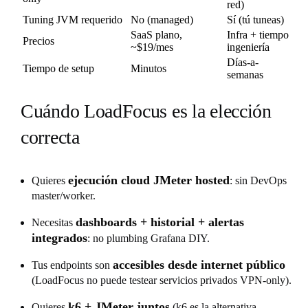
red)
Tuning JVM requerido
No (managed)
Sí (tú tuneas)
SaaS plano,
Infra + tiempo
Precios
~$19/mes
ingeniería
Días-a-
Tiempo de setup
Minutos
semanas
Cuándo LoadFocus es la elección
correcta
ejecución cloud JMeter hosted
Quieres
: sin DevOps
master/worker.
dashboards + historial + alertas
Necesitas
integrados
: no plumbing Grafana DIY.
accesibles desde internet público
Tus endpoints son
(LoadFocus no puede testear servicios privados VPN-only).
k6 + JMeter juntos
Quieres
(k6 es la alternativa