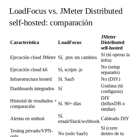
LoadFocus vs. JMeter Distributed
self-hosted: comparación
JMeter
Característica
LoadFocus
Distributed
self-hosted
Sí (tú operas la
Ejecución cloud JMeter
Sí, .jmx sin cambios
infra)
No (setup
Ejecución cloud k6
Sí, scripts .js
separado)
Infraestructura hosted
Sí. SaaS
No (DIY)
Grafana (tú
Dashboards integrados
Sí
configuras)
DIY
Historial de resultados +
Sí. 90+ días
(InfluxDB o
comparación
similar)
Sí,
Alertas en umbral
Cableado DIY
email/Slack/webhook
Sí (corre
Testing privado/VPN-
No (solo SaaS)
dentro de tu
only