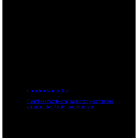
Cron Job Monitoring
Heartbeat monitoring para cron jobs y tareas
programadas. Gratis para empezar.