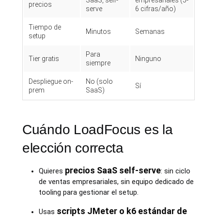
SaaS, self-
empresariales (5-
precios
serve
6 cifras/año)
Tiempo de
Minutos
Semanas
setup
Para
Tier gratis
Ninguno
siempre
Despliegue on-
No (solo
Sí
prem
SaaS)
Cuándo LoadFocus es la
elección correcta
precios SaaS self-serve
Quieres
: sin ciclo
de ventas empresariales, sin equipo dedicado de
tooling para gestionar el setup.
scripts JMeter o k6 estándar de
Usas