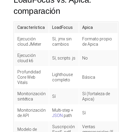
comparación
Característica
LoadFocus
Apica
Ejecución
Sí, .jmx sin
Formato propio
cloud JMeter
cambios
de Apica
Ejecución
Sí, scripts .js
No
cloud k6
Profundidad
Lighthouse
Core Web
Básica
completo
Vitals
Monitorización
Sí (fortaleza de
Sí
sintética
Apica)
Monitorización
Multi-step +
Sí
de API
JSON
path
Suscripción
Ventas
Modelo de