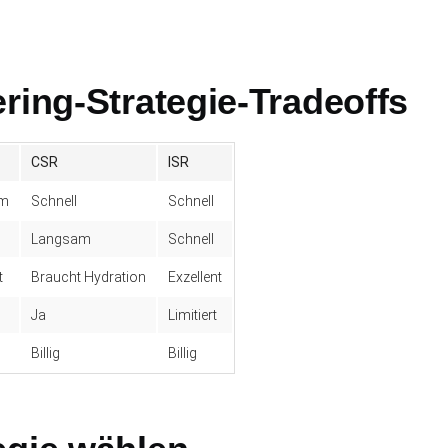
ring-Strategie-Tradeoffs
CSR
ISR
am
Schnell
Schnell
Langsam
Schnell
t
Braucht Hydration
Exzellent
Ja
Limitiert
Billig
Billig