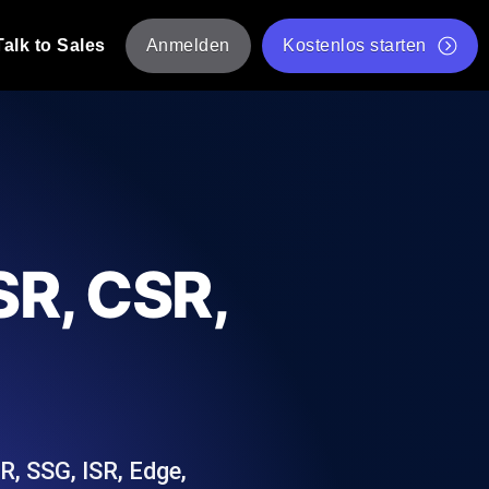
Talk to Sales
Anmelden
Kostenlos starten
tskripte von mehreren Standorten aus.
Kostenloser Websitespeed-Test
Kostenloses Lasttest-Tool
t-Analyse
ormance-Einblicke, die auf Ihren Tech-
Kostenloses JMeter Test Skript-Validierungstool
SR, CSR,
API-Statusprüfer
g
Core Web Vitals Checker
rformance-Probes aus 25+ Standorten.
Liste kostenloser Web-Tools
utzer es tun.
R, SSG, ISR, Edge,
hre APIs