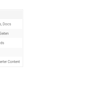
s, Docs
Seiten
rds
erter Content