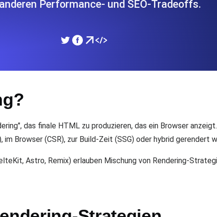
 anderen Performance- und SEO-Tradeoffs.
icke und Leistung mithilfe des
Überwachen Sie die Ges
SSL Monitoring
APIs. Kostenlos starten.
Automatische SSL-Zertifik
Kostenlos starten.
ng?
DNS Monitoring
nd geplante Tasks. Kostenlos
DNS Monitoring mit Record-
ring", das finale HTML zu produzieren, das ein Browser anzeigt
im Browser (CSR), zur Build-Zeit (SSG) oder hybrid gerendert 
lteKit, Astro, Remix) erlauben Mischung von Rendering-Strateg
Monitoring as Code
üft aus 26 Regionen.
Monitore als YAML, JS u
Rendering-Strategien