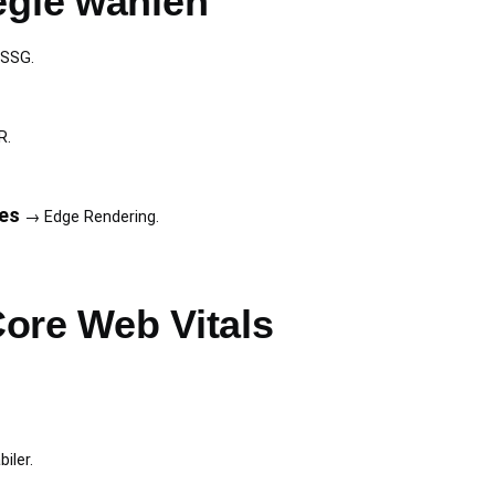
egie wählen
SSG.
R.
es
→ Edge Rendering.
ore Web Vitals
iler.