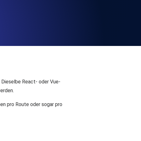
chwindigkeit und Funktionalität der API
ats-Checks und Ablauf-Warnungen.
Checks und Alerts. Kostenlos starten.
. Dieselbe React- oder Vue-
werden.
ien pro Route oder sogar pro
nd MCP