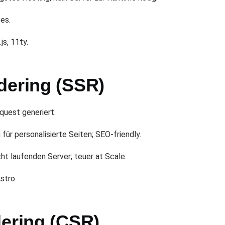
es.
js, 11ty.
dering (SSR)
quest generiert.
für personalisierte Seiten; SEO-friendly.
t laufenden Server; teuer at Scale.
stro.
dering (CSR)