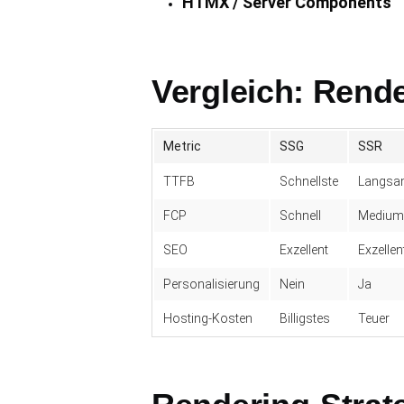
HTMX / Server Components
Vergleich: Rende
Metric
SSG
SSR
TTFB
Schnellste
Langs
FCP
Schnell
Medium
SEO
Exzellent
Exzellen
Personalisierung
Nein
Ja
Hosting-Kosten
Billigstes
Teuer