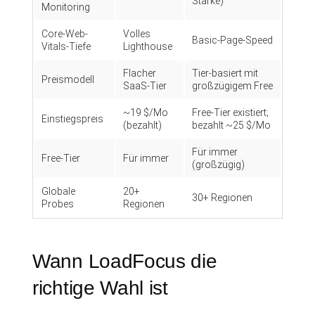
Stärke)
Monitoring
Core-Web-
Volles
Basic-Page-Speed
Vitals-Tiefe
Lighthouse
Flacher
Tier-basiert mit
Preismodell
SaaS-Tier
großzügigem Free
~19 $/Mo
Free-Tier existiert;
Einstiegspreis
(bezahlt)
bezahlt ~25 $/Mo
Für immer
Free-Tier
Für immer
(großzügig)
Globale
20+
30+ Regionen
Probes
Regionen
Wann LoadFocus die
richtige Wahl ist