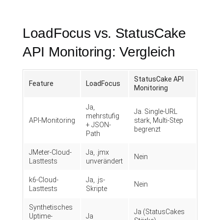
LoadFocus vs. StatusCake
API Monitoring: Vergleich
StatusCake API
Feature
LoadFocus
Monitoring
Ja,
Ja. Single-URL
mehrstufig
API-Monitoring
stark, Multi-Step
+ JSON-
begrenzt
Path
JMeter-Cloud-
Ja, .jmx
Nein
Lasttests
unverändert
k6-Cloud-
Ja, .js-
Nein
Lasttests
Skripte
Synthetisches
Ja (StatusCakes
Uptime-
Ja