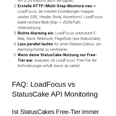
API (CSV-Exports auch verfügbar).
Erstelle HTTP-/Multi-Step-Monitore neu
in
LoadFocus, die meisten Einstellungen mappen
sauber (URL, Header, Body, Assertions). LoadFocus
bietet reichere Multi-Step- + JSON-Path-
Unterstützung.
Richte Alarming ein
: LoadFocus unterstützt E-
Mail, Slack, Webhook, PagerDuty (wie StatusCake).
Lass parallel laufen
für einen Release-Zyklus, um
Alarming-Parität zu verifizieren.
Wenn deine StatusCake-Nutzung nur Free-
Tier war
, evaluiere, ob LoadFocus' Free-Tier die
Anforderungen erfüllt, bevor du zahlst.
FAQ: LoadFocus vs
StatusCake API Monitoring
Ist StatusCakes Free-Tier immer