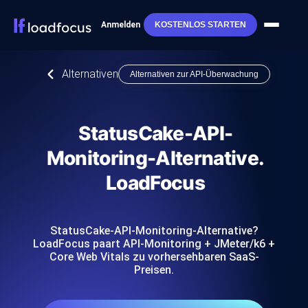
Anmelden
KOSTENLOS STARTEN
Alternativen
Alternativen zur API-Überwachung
StatusCake-API-
Monitoring-Alternative.
LoadFocus
StatusCake-API-Monitoring-Alternative?
LoadFocus paart API-Monitoring + JMeter/k6 +
Core Web Vitals zu vorhersehbaren SaaS-
Preisen.