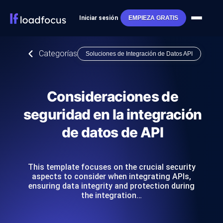
Iniciar sesión
EMPIEZA GRATIS
Categorías
Soluciones de Integración de Datos API
Consideraciones de
seguridad en la integración
de datos de API
This template focuses on the crucial security
aspects to consider when integrating APIs,
ensuring data integrity and protection during
the integration…