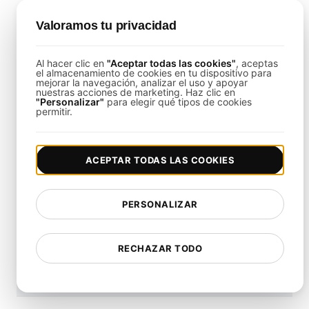
pruebas de carga.
Valoramos tu privacidad
Integración de Herramientas
: Alinear
registros, alertas y análisis en
Al hacer clic en
"Aceptar todas las cookies"
, aceptas
el almacenamiento de cookies en tu dispositivo para
mejorar la navegación, analizar el uso y apoyar
nuestras acciones de marketing. Haz clic en
"Personalizar"
para elegir qué tipos de cookies
permitir.
¿Qué tan rápido es tu
ACEPTAR TODAS LAS COOKIES
sitio web?
Mejora su velocidad y SEO sin problemas con
PERSONALIZAR
nuestra Prueba de Velocidad gratuita.
Comience a probar ahora
RECHAZAR TODO
*No se requiere tarjeta de crédito. Plan gratuito incluido;
7 días de prueba gratis en los planes de pago.