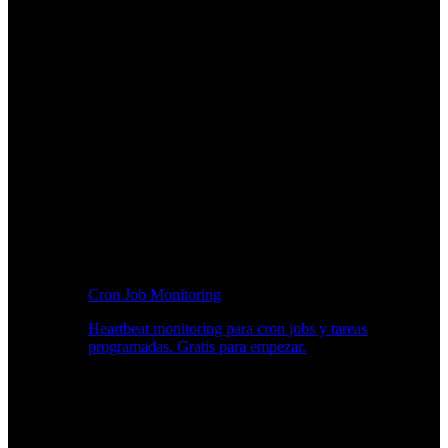
Cron Job Monitoring
Heartbeat monitoring para cron jobs y tareas
programadas. Gratis para empezar.