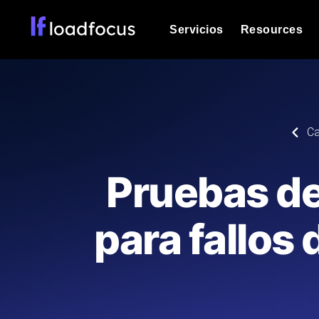
Servicios
Resources
Prueba de carga
Vea cómo funcionan sus sitios web o
Documentación
Ca
Le ayudaremos a comenzar
k6 pruebas de carga
Ejecuta pruebas de carga k6 JavaSc
Glosario
Pruebas de
ubicaciones cloud con análisis de IA
Explorar categorías de
glosario
Load Testing Services
Alternativas
para fallos
Load testing liderado por expertos: e
Explorar categorías de
los ejecutamos a escala y entregamo
alternativas
Supervisión del rendimient