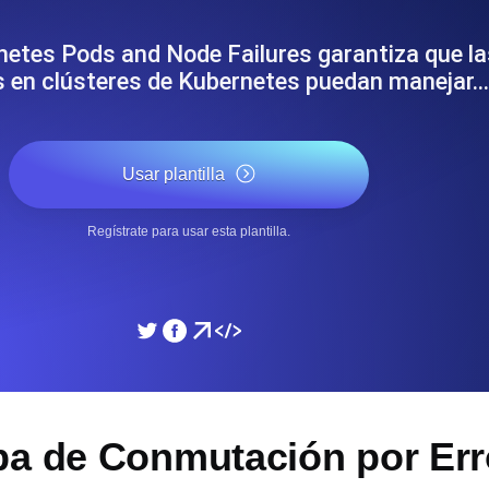
miento de su sitio web.
Monitorear la velocidad
rnetes Pods and Node Failures garantiza que la
 en clústeres de Kubernetes puedan manejar…
SSL Monitoring
 APIs. Gratis para empezar.
Checks automáticos de cert
Gratis para empezar.
Usar plantilla
DNS Monitoring
Regístrate para usar esta plantilla.
 y tareas programadas. Gratis
DNS monitoring con comprob
empezar.
Monitoring as Code
xión, desde 26 regiones.
Monitores como YAML, J
ba de Conmutación por Err