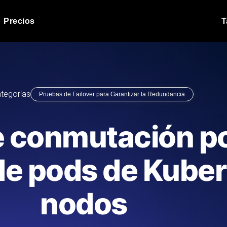
Precios
T
Prueba de carga de 
 API bajo carga.
Ejecute sus scripts de pru
Blog de producto
tegorías
Pruebas de Failover para Garantizar la Redundancia
Leer más en el blog
Análisis de Prueba 
ript desde más de 25
Información de rendimiento
Blog de tecnología
 conmutación po
.
tecnológico.
Leer más en el blog
Synthetic Monitorin
Comparisons Blog
 de pods de Kube
scribimos los scripts JMeter o k6,
Sondas always-on de uptim
Leer más en el blog
s el informe.
Detecta caídas antes que t
nodos
o del sitio web
Monitoree sus AP