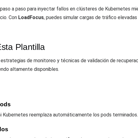
s paso a paso para inyectar fallos en clústeres de Kubernetes m
icio. Con
LoadFocus
, puedes simular cargas de tráfico elevadas
ta Plantilla
s, estrategias de monitoreo y técnicas de validación de recupera
endo altamente disponibles.
Pods
 si Kubernetes reemplaza automáticamente los pods terminados.
dos