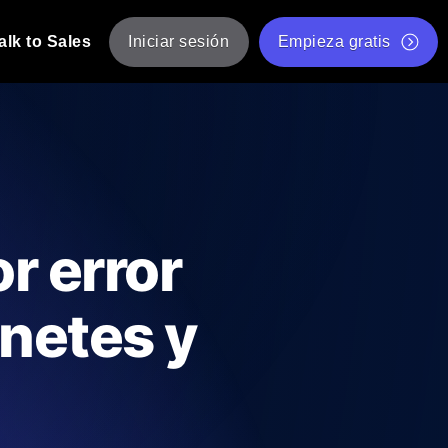
alk to Sales
Iniciar sesión
Empieza gratis
JMeter
eba de JMeter desde múltiples ubicaciones.
Prueba de velocidad de sitio web gratis
Herramienta gratuita de prueba de carga
de Carga con IA
 instantánea y útil adaptada a su stack
Validador de scripts JMeter gratuito
r error
Comprobador de estado de API
g
Comprobador de Core Web Vitals
rnetes y
e y rendimiento desde 25+ ubicaciones.
Lista de herramientas web gratuitas
us usuarios.
Is