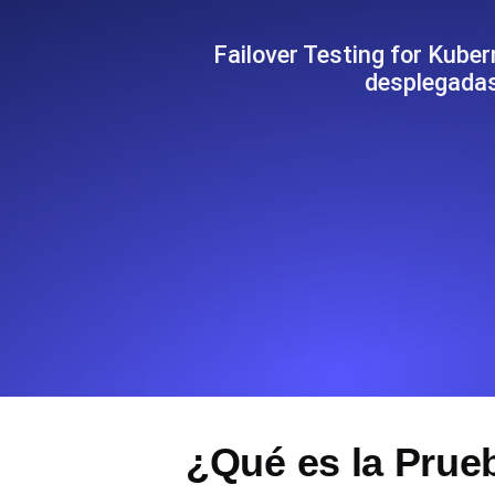
Supervise la información y el rendi
Failover Testing for Kube
desplegadas
Uptime Monitoring
Uptime Monitoring para sitios web y
Cron Job Monitoring
Heartbeat monitoring para cron jobs
para empezar.
TCP Monitoring
Uptime de puertos y tiempo de cone
¿Qué es la Prue