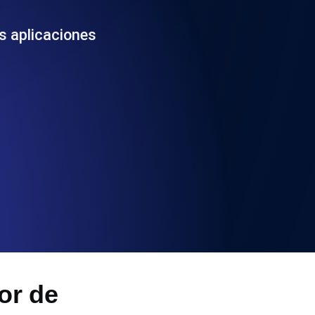
 y funcionalidad de la API
s aplicaciones
ificados SSL y alertas de caducidad.
ación de registros y alertas. Gratis para
S y MCP
or de