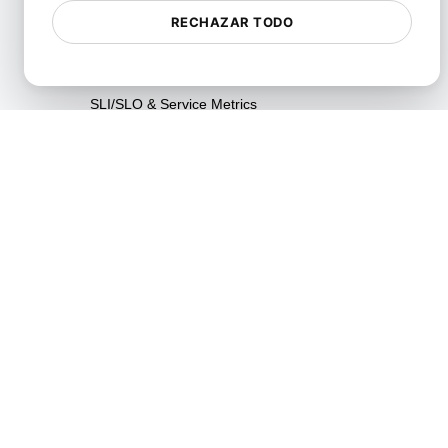
Pruebas de Resiliencia
RECHAZAR TODO
Pruebas de Utilización de
Recursos
SLI/SLO & Service Metrics
Monitoring
Pruebas de Escalabilidad
Pruebas de Soak
Pruebas Spike
Pruebas de Estrés
Synthetic API Monitoring &
Validation
Pruebas de limitación
Unified API Monitoring
Dashboards