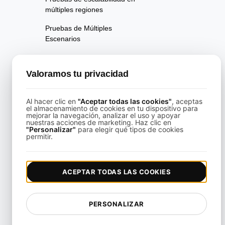
múltiples regiones
Pruebas de Múltiples
Escenarios
Pruebas de rendimiento de la
página
Valoramos tu privacidad
Pruebas de Disponibilidad
Al hacer clic en
"Aceptar todas las cookies"
, aceptas
Pruebas de Regresión de
el almacenamiento de cookies en tu dispositivo para
mejorar la navegación, analizar el uso y apoyar
Rendimiento
nuestras acciones de marketing. Haz clic en
"Personalizar"
para elegir qué tipos de cookies
Pruebas de Rendimiento
permitir.
Playwright Powered API
Testing
ACEPTAR TODAS LAS COOKIES
Pruebas de Análisis de
Velocidad en Tiempo Real
PERSONALIZAR
Pruebas de Fiabilidad