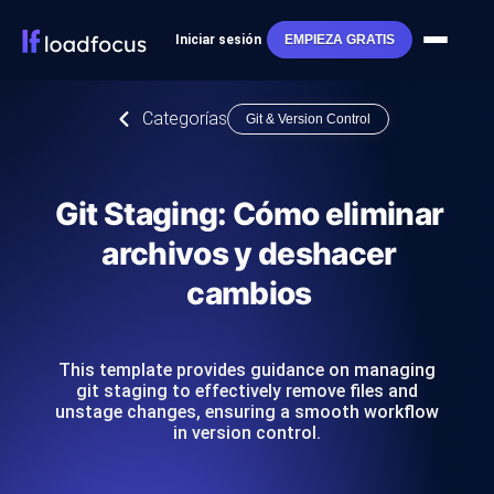
Iniciar sesión
EMPIEZA GRATIS
Categorías
Git & Version Control
Git Staging: Cómo eliminar
archivos y deshacer
cambios
This template provides guidance on managing
git staging to effectively remove files and
unstage changes, ensuring a smooth workflow
in version control.