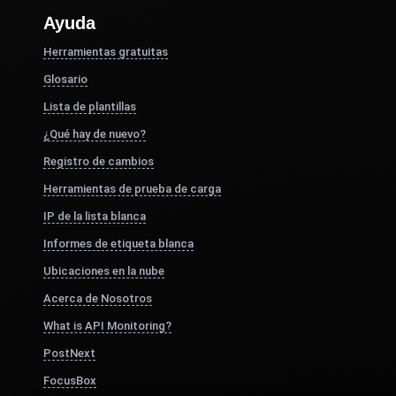
Ayuda
Herramientas gratuitas
Glosario
Lista de plantillas
¿Qué hay de nuevo?
Registro de cambios
Herramientas de prueba de carga
IP de la lista blanca
Informes de etiqueta blanca
Ubicaciones en la nube
Acerca de Nosotros
What is API Monitoring?
PostNext
FocusBox