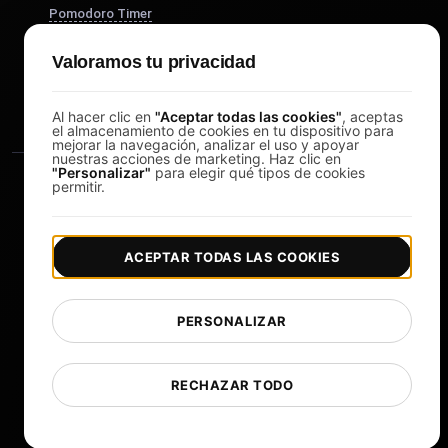
Pomodoro Timer
Study Timer
Valoramos tu privacidad
DesignerBox
Al hacer clic en
"Aceptar todas las cookies"
, aceptas
el almacenamiento de cookies en tu dispositivo para
mejorar la navegación, analizar el uso y apoyar
nuestras acciones de marketing. Haz clic en
"Personalizar"
para elegir qué tipos de cookies
permitir.
ACEPTAR TODAS LAS COOKIES
|
|
Copyright © 2026 LoadFocus
Términos y condiciones
|
|
Política de privacidad
Protección de datos
PERSONALIZAR
Preferencias de cookies
Cambiar idioma
RECHAZAR TODO