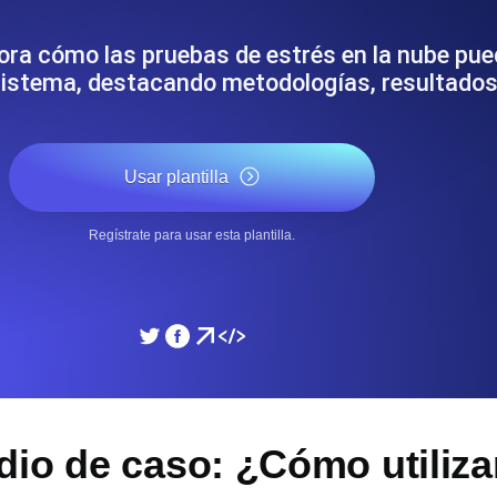
miento de su sitio web.
Monitorear la velocidad
ora cómo las pruebas de estrés en la nube pue
l sistema, destacando metodologías, resultados
SSL Monitoring
 APIs. Gratis para empezar.
Checks automáticos de cert
Gratis para empezar.
Usar plantilla
DNS Monitoring
Regístrate para usar esta plantilla.
 y tareas programadas. Gratis
DNS monitoring con comprob
empezar.
Monitoring as Code
xión, desde 26 regiones.
Monitores como YAML, J
io de caso: ¿Cómo utiliza