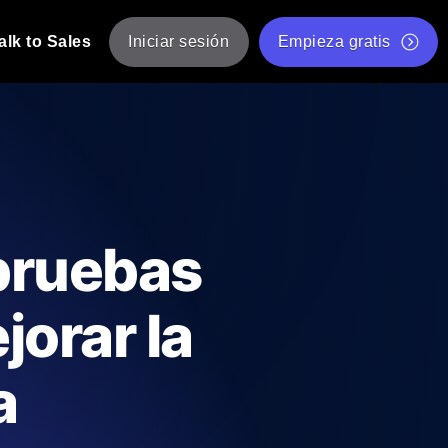
alk to Sales
Iniciar sesión
Empieza gratis
JMeter
eba de JMeter desde múltiples ubicaciones.
Prueba de velocidad de sitio web gratis
Herramienta gratuita de prueba de carga
de Carga con IA
 instantánea y útil adaptada a su stack
Validador de scripts JMeter gratuito
 pruebas
Comprobador de estado de API
g
Comprobador de Core Web Vitals
jorar la
e y rendimiento desde 25+ ubicaciones.
Lista de herramientas web gratuitas
us usuarios.
a
Is