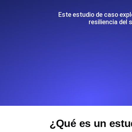
Supervise la información y el rendi
Este estudio de caso expl
resiliencia de
Uptime Monitoring
Uptime Monitoring para sitios web y
Cron Job Monitoring
Heartbeat monitoring para cron jobs
para empezar.
TCP Monitoring
Uptime de puertos y tiempo de cone
¿Qué es un estud