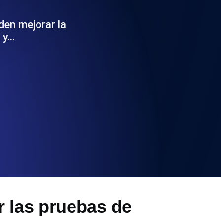
 y funcionalidad de la API
den mejorar la
 y…
ificados SSL y alertas de caducidad.
ación de registros y alertas. Gratis para
S y MCP
r las pruebas de