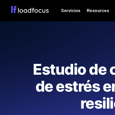
Servicios
Resources
Prueba de carga
Vea cómo funcionan sus sitios web o
Documentación
Le ayudaremos a comenzar
k6 pruebas de carga
Ejecuta pruebas de carga k6 JavaSc
Glosario
Estudio de 
ubicaciones cloud con análisis de IA
Explorar categorías de
glosario
Load Testing Services
Alternativas
de estrés e
Load testing liderado por expertos: e
Explorar categorías de
los ejecutamos a escala y entregamo
alternativas
resil
Supervisión del rendimient