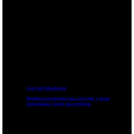
Cron Job Monitoring
Heartbeat monitoring para cron jobs y tareas
programadas. Gratis para empezar.