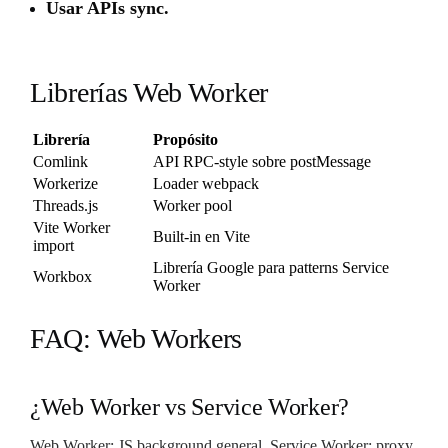
Usar APIs sync.
Librerías Web Worker
Librería
Propósito
Comlink
API RPC-style sobre postMessage
Workerize
Loader webpack
Threads.js
Worker pool
Vite Worker
Built-in en Vite
import
Librería Google para patterns Service
Workbox
Worker
FAQ: Web Workers
¿Web Worker vs Service Worker?
Web Worker: JS background general. Service Worker: proxy