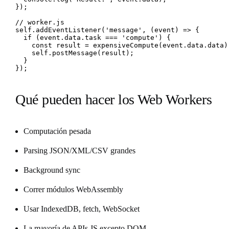
});

// worker.js

self.addEventListener('message', (event) => {

  if (event.data.task === 'compute') {

    const result = expensiveCompute(event.data.data);
    self.postMessage(result);

  }

});
Qué pueden hacer los Web Workers
Computación pesada
Parsing JSON/XML/CSV grandes
Background sync
Correr módulos WebAssembly
Usar IndexedDB, fetch, WebSocket
La mayoría de APIs JS excepto DOM