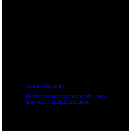
Cron Job Monitoring
Heartbeat monitoring para cron jobs y tareas
programadas. Gratis para empezar.