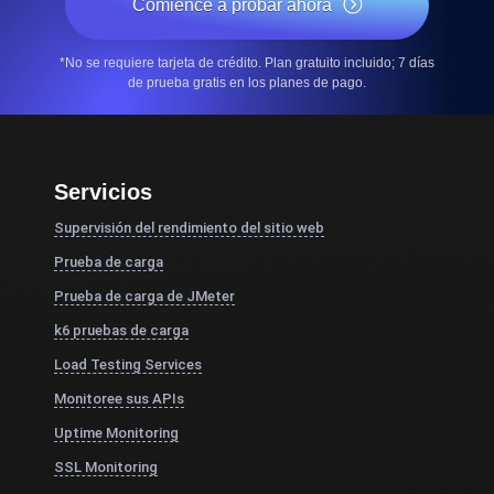
Comience a probar ahora
*No se requiere tarjeta de crédito. Plan gratuito incluido; 7 días
de prueba gratis en los planes de pago.
Servicios
Supervisión del rendimiento del sitio web
Prueba de carga
Prueba de carga de JMeter
k6 pruebas de carga
Load Testing Services
Monitoree sus APIs
Uptime Monitoring
SSL Monitoring