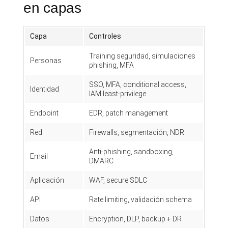
en capas
Capa
Controles
Training seguridad, simulaciones
Personas
phishing, MFA
SSO, MFA, conditional access,
Identidad
IAM least-privilege
Endpoint
EDR, patch management
Red
Firewalls, segmentación, NDR
Anti-phishing, sandboxing,
Email
DMARC
Aplicación
WAF, secure SDLC
API
Rate limiting, validación schema
Datos
Encryption, DLP, backup + DR