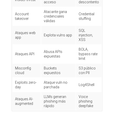
acceso
descontento
Atacante gana
Account
Credential
credenciales
takeover
stuffing
válidas
SQL
Ataques web
Explota vulns app
injection,
app
XSS
BOLA,
Abusa APIs
Ataques API
bypass rate
expuestas
limit
Misconfig
Buckets
S3 público
cloud
expuestos
con PII
Exploits zero-
Ataque vuln no
Log4Shell
day
parchada
LLMs generan
Voice
Ataques AI-
phishing más
phishing
augmented
rápido
deepfake