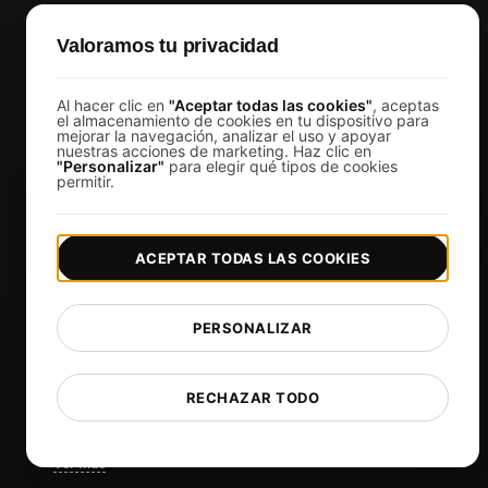
Desarrolladores
Valoramos tu privacidad
Agencias
Propietarios de productos
Al hacer clic en
"Aceptar todas las cookies"
, aceptas
el almacenamiento de cookies en tu dispositivo para
Ingenieros DevOps
mejorar la navegación, analizar el uso y apoyar
nuestras acciones de marketing. Haz clic en
Ecommerce
"Personalizar"
para elegir qué tipos de cookies
permitir.
Gerentes de TI
Propietarios de sitios web
ACEPTAR TODAS LAS COOKIES
Gerentes de Marketing
CTOs
PERSONALIZAR
Propietarios de negocios
Organizadores de eventos virtuales
Desarrolladores de aplicaciones de chat
RECHAZAR TODO
Servicios Financieros
Ver más