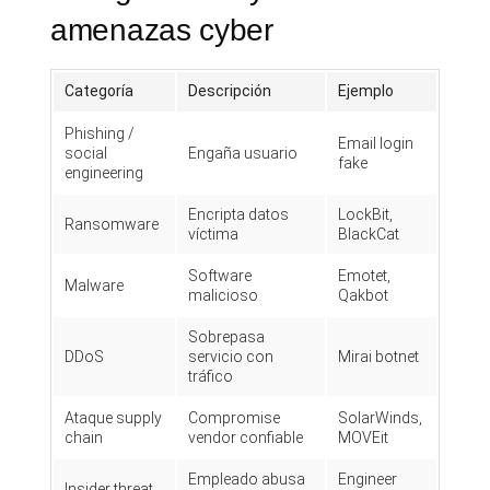
amenazas cyber
Categoría
Descripción
Ejemplo
Phishing /
Email login
social
Engaña usuario
fake
engineering
Encripta datos
LockBit,
Ransomware
víctima
BlackCat
Software
Emotet,
Malware
malicioso
Qakbot
Sobrepasa
DDoS
servicio con
Mirai botnet
tráfico
Ataque supply
Compromise
SolarWinds,
chain
vendor confiable
MOVEit
Empleado abusa
Engineer
Insider threat