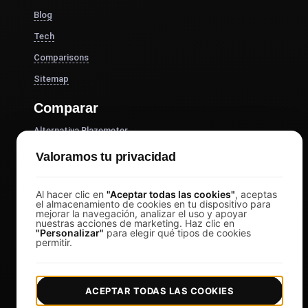
Blog
Tech
Comparisons
Sitemap
Comparar
Alternativa Blazemeter
Alternativa k6
Valoramos tu privacidad
Alternativa OctoPerf
Al hacer clic en
"Aceptar todas las cookies"
, aceptas
Alternativa Gatling
el almacenamiento de cookies en tu dispositivo para
mejorar la navegación, analizar el uso y apoyar
Alternativa a la langosta
nuestras acciones de marketing. Haz clic en
"Personalizar"
para elegir qué tipos de cookies
Alternativa Tauro
permitir.
Alternativa Apache JMeter
Ver más
ACEPTAR TODAS LAS COOKIES