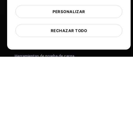
Ayuda
Herramientas gratuitas
PERSONALIZAR
Glosario
Lista de plantillas
RECHAZAR TODO
¿Qué hay de nuevo?
Registro de cambios
Herramientas de prueba de carga
IP de la lista blanca
Informes de etiqueta blanca
Ubicaciones en la nube
Acerca de Nosotros
What is API Monitoring?
PostNext
FocusBox
Pomodoro Timer