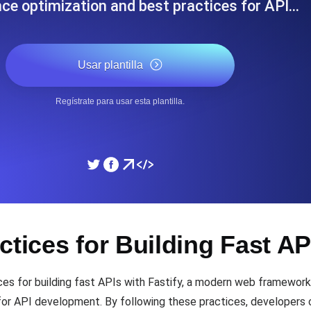
ce optimization and best practices for API…
miento de su sitio web.
Monitorear la velocidad
Usar plantilla
SSL Monitoring
 APIs. Gratis para empezar.
Checks automáticos de cert
Gratis para empezar.
Regístrate para usar esta plantilla.
DNS Monitoring
 y tareas programadas. Gratis
DNS monitoring con comprob
empezar.
Monitoring as Code
ctices for Building Fast AP
xión, desde 26 regiones.
Monitores como YAML, J
es for building fast APIs with Fastify, a modern web framework 
n for API development. By following these practices, developers 