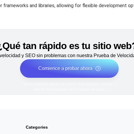
r frameworks and libraries, allowing for flexible development op
¿Qué tan rápido es tu sitio web
velocidad y SEO sin problemas con nuestra Prueba de Velocida
Comience a probar ahora
*No se requiere tarjeta de crédito. Plan gratuito incluido; 7
días de prueba gratis en los planes de pago.
Categories