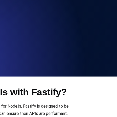
 y funcionalidad de la API
ificados SSL y alertas de caducidad.
ación de registros y alertas. Gratis para
Is with Fastify?
S y MCP
for Node.js. Fastify is designed to be
can ensure their APIs are performant,