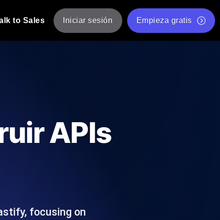
alk to Sales
Iniciar sesión
Empieza gratis
JMeter
eba de JMeter desde múltiples ubicaciones.
Prueba de velocidad de sitio web gratis
Herramienta gratuita de prueba de carga
de Carga con IA
 instantánea y útil adaptada a su stack
Validador de scripts JMeter gratuito
ruir APIs
Comprobador de estado de API
g
Comprobador de Core Web Vitals
e y rendimiento desde 25+ ubicaciones.
Lista de herramientas web gratuitas
us usuarios.
astify, focusing on
Is