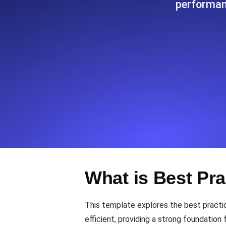
performan
Supervise la información y el rendi
Uptime Monitoring
Uptime Monitoring para sitios web y
Cron Job Monitoring
Heartbeat monitoring para cron jobs
para empezar.
TCP Monitoring
What is Best Pra
Uptime de puertos y tiempo de cone
This template explores the best practic
efficient, providing a strong foundatio