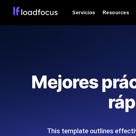
Servicios
Resources
Prueba de carga
Vea cómo funcionan sus sitios web o
Documentación
Le ayudaremos a comenzar
k6 pruebas de carga
Ejecuta pruebas de carga k6 JavaSc
Glosario
Mejores prác
ubicaciones cloud con análisis de IA
Explorar categorías de
glosario
Load Testing Services
Alternativas
ráp
Load testing liderado por expertos: e
Explorar categorías de
los ejecutamos a escala y entregamo
alternativas
This template outlines effecti
Supervisión del rendimient