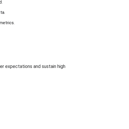
d.
ta.
metrics.
ser expectations and sustain high