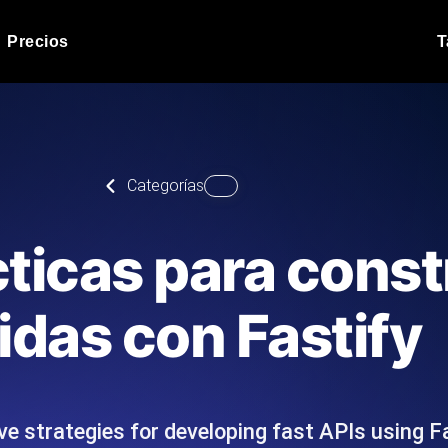
Precios
T
Prueba de carga de 
 API bajo carga.
Ejecute sus scripts de pru
Blog de producto
Categorías
Leer más en el blog
Análisis de Prueba 
ript desde más de 25
Información de rendimiento
Blog de tecnología
ticas para const
.
tecnológico.
Leer más en el blog
Synthetic Monitorin
Comparisons Blog
idas con Fastify
scribimos los scripts JMeter o k6,
Sondas always-on de uptim
Leer más en el blog
s el informe.
Detecta caídas antes que t
ve strategies for developing fast APIs using F
o del sitio web
Monitoree sus AP