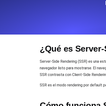
Supervise la información
Uptime Monitoring
Uptime Monitoring para s
¿Qué es Server-
Cron Job Monitori
Heartbeat monitoring par
para empezar.
Server-Side Rendering (SSR) es una est
navegador listo para mostrarse. El nave
SSR contrasta con Client-Side Renderin
TCP Monitoring
Uptime de puertos y tie
SSR es el modo rendering por default p
Cómo funciona