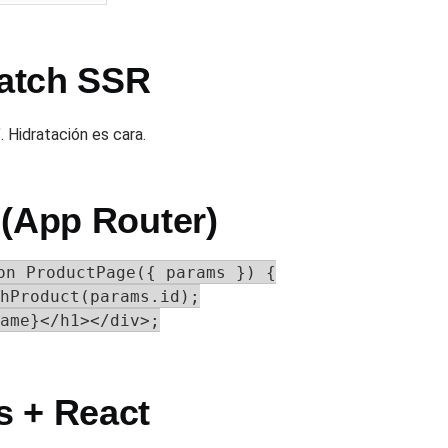
catch SSR
 Hidratación es cara.
 (App Router)
on ProductPage({ params }) {

hProduct(params.id);

ame}</h1></div>;

s + React