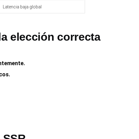
Latencia baja global
a elección correcta
ntemente.
cos.
r SSR