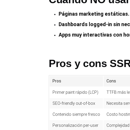
Páginas marketing estáticas.
Dashboards logged-in sin ne
Apps muy interactivas con ho
Pros y cons SS
Pros
Cons
Primer paint rápido (LCP)
TTFB más le
SEO-friendly out-of-box
Necesita ser
Contenido siempre fresco
Costo hosti
Personalización per-user
Complejidad