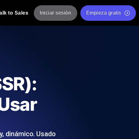
alk to Sales
Iniciar sesión
Empieza gratis
arga de JMeter
ipts de prueba de JMeter desde múltiples ubicaciones.
Prueba de velocidad de sitio web gratis
Herramienta gratuita de prueba de carga
 Prueba de Carga con IA
rendimiento instantánea y útil adaptada a su stack
Validador de scripts JMeter gratuito
SSR):
Comprobador de estado de API
onitoring
Comprobador de Core Web Vitals
 Usar
on de uptime y rendimiento desde 25+ ubicaciones.
Lista de herramientas web gratuitas
antes que tus usuarios.
ly, dinámico. Usado
e sus APIs