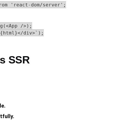
rom 'react-dom/server';

g(<App />);

{html}</div>`);

as SSR
de.
fully.