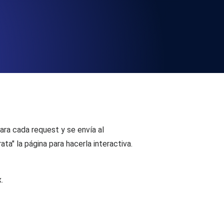
la velocidad y funcionalidad de la API
ring
cos de certificados SSL y alertas de caducidad.
ezar.
ring
con comprobación de registros y alertas. Gratis para
ra cada request y se envía al
a" la página para hacerla interactiva.
 as Code
.
mo YAML, JS y MCP