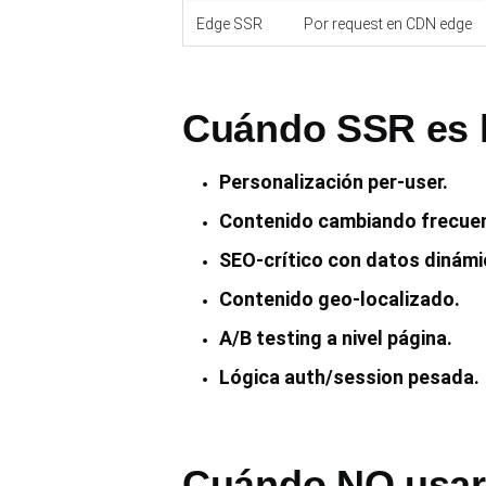
Edge SSR
Por request en CDN edge
Cuándo SSR es l
Personalización per-user.
Contenido cambiando frecue
SEO-crítico con datos dinámi
Contenido geo-localizado.
A/B testing a nivel página.
Lógica auth/session pesada.
Cuándo NO usa