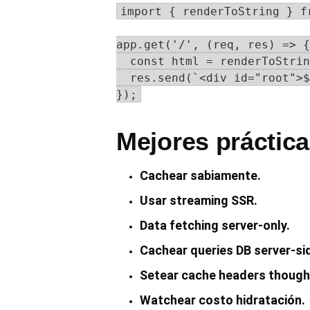
import { renderToString } f
app.get('/', (req, res) => {

  const html = renderToStrin
  res.send(`<div id="root">$
});
Mejores práctic
Cachear sabiamente.
Usar streaming SSR.
Data fetching server-only.
Cachear queries DB server-si
Setear cache headers thought
Watchear costo hidratación.