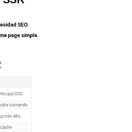
cesidad SEO.
me page simple.
R
nto que SSG
vidor corriendo
ng más alto
 cache