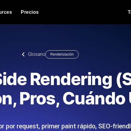
urces
Precios
T
Prueba de c
itios web o API bajo carga.
Ejecute sus scr
n
Blog de producto
Glosario
Renderización
comenzar
Leer más en el blog
ga
Análisis de
a k6 JavaScript desde más de 25
Información de 
Blog de tecnología
ide Rendering (
álisis de IA.
tecnológico.
 de
Leer más en el blog
ices
Synthetic M
Comparisons Blog
ón, Pros, Cuándo
 expertos: escribimos los scripts JMeter o k6,
Sondas always-
 de
Leer más en el blog
y entregamos el informe.
Detecta caídas 
 por request, primer paint rápido, SEO-friend
ndimiento del sitio web
Monitore