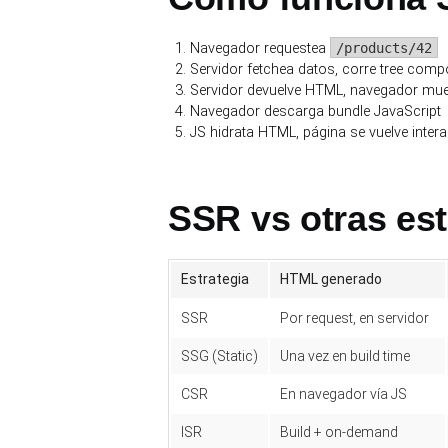
Navegador requestea
/products/42
Servidor fetchea datos, corre tree com
Servidor devuelve HTML, navegador mu
Navegador descarga bundle JavaScript
JS hidrata HTML, página se vuelve intera
SSR vs otras est
Estrategia
HTML generado
SSR
Por request, en servidor
SSG (Static)
Una vez en build time
CSR
En navegador vía JS
ISR
Build + on-demand