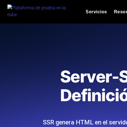
Servicios
Reso
Prueba de carga
Vea cómo funcionan sus s
Documentació
Le ayudaremos a 
k6 pruebas de car
Ejecuta pruebas de carg
Glosario
Server-S
ubicaciones cloud con an
Explorar categorías
glosario
Load Testing Serv
Alternativas
Definici
Load testing liderado por
Explorar categorías
los ejecutamos a escala 
alternativas
SSR genera HTML en el servidor
Supervisión del re