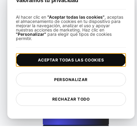
Valoramos tu privacidad
Al hacer clic en
"Aceptar todas las cookies"
, aceptas
el almacenamiento de cookies en tu dispositivo para
¿Qué es Largest Contentful Paint (LCP)?
mejorar la navegación, analizar el uso y apoyar
nuestras acciones de marketing. Haz clic en
"Personalizar"
para elegir qué tipos de cookies
permitir.
View details
ACEPTAR TODAS LAS COOKIES
PERSONALIZAR
¿Qué es la carga diferida?
RECHAZAR TODO
View details