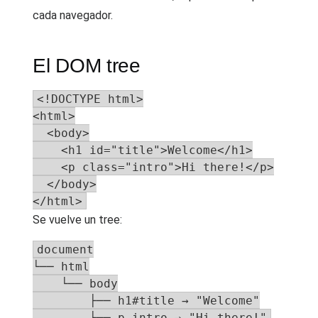
cada navegador.
El DOM tree
<!DOCTYPE html>

<html>

  <body>

    <h1 id="title">Welcome</h1>

    <p class="intro">Hi there!</p>

  </body>

</html>
Se vuelve un tree:
document

└── html

    └── body

        ├── h1#title → "Welcome"

        └── p.intro → "Hi there!"