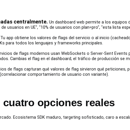
nadas centralmente.
Un dashboard web permite a los equipos de 
de usuarios en UE", "10% de usuarios con plan=pro", "esta lista espec
Tu app obtiene los valores de flags del servicio o al inicio (cachea
DKs para todos los lenguajes y frameworks principales.
vicios de flags modernos usan WebSockets o Server-Sent Events p
undos. Cambias el flag en el dashboard; el tráfico de producción se
ios de flags capturan qué valores de flag sirvieron qué peticiones, 
n (correlacionar comportamiento de usuario con variante).
s cuatro opciones reales
ercado. Ecosistema SDK maduro, targeting sofisticado, caro a escal