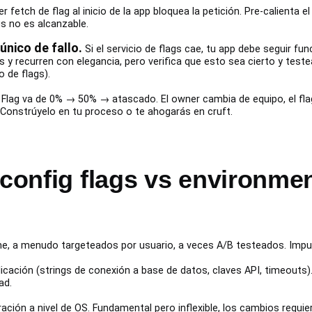
er fetch de flag al inicio de la app bloquea la petición. Pre-calienta
gs no es alcanzable.
único de fallo.
Si el servicio de flags cae, tu app debe seguir f
 y recurren con elegancia, pero verifica que esto sea cierto y test
o de flags).
Flag va de 0% → 50% → atascado. El owner cambia de equipo, el flag
t. Constrúyelo en tu proceso o te ahogarás en cruft.
 config flags vs environmen
e, a menudo targeteados por usuario, a veces A/B testeados. Impuls
icación (strings de conexión a base de datos, claves API, timeouts
ad.
ación a nivel de OS. Fundamental pero inflexible, los cambios requier