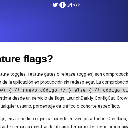
miento de su sitio web.
Monitorear la velocidad
SSL Monitoring
 APIs. Gratis para empezar.
Checks automáticos de cert
Gratis para empezar.
ture flags?
DNS Monitoring
 y tareas programadas. Gratis
DNS monitoring con comprob
empezar.
ature toggles, feature gates o release toggles) son comprobac
 de la aplicación en producción sin redesplegar. La comprobac
w) { /* nuevo código */ } else { /* código v
Monitoring as Code
ntime desde un servicio de flags. LaunchDarkly, ConfigCat, Grow
xión, desde 26 regiones.
Monitores como YAML, J
lquier usuario, porcentaje de tráfico o cohorte específico.
flags, enviar código significa hacerlo en vivo para todos. Con flag
urante semanas mientras lo afinas internamente, luego progresi