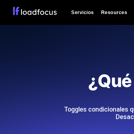
Servicios
Resources
Prueba de carga
Vea cómo funcionan sus sitios web o
Documentación
Le ayudaremos a comenzar
k6 pruebas de carga
Ejecuta pruebas de carga k6 JavaSc
Glosario
¿Qué 
ubicaciones cloud con análisis de IA
Explorar categorías de
glosario
Load Testing Services
Alternativas
Load testing liderado por expertos: e
Explorar categorías de
los ejecutamos a escala y entregamo
alternativas
Toggles condicionales q
Desaco
Supervisión del rendimient