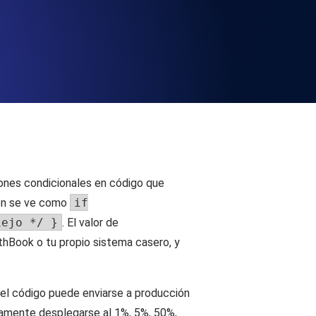
 y funcionalidad de la API
ificados SSL y alertas de caducidad.
ación de registros y alertas. Gratis para
iones condicionales en código que
ión se ve como
if
iejo */ }
. El valor de
thBook o tu propio sistema casero, y
S y MCP
s, el código puede enviarse a producción
vamente desplegarse al 1%, 5%, 50%,