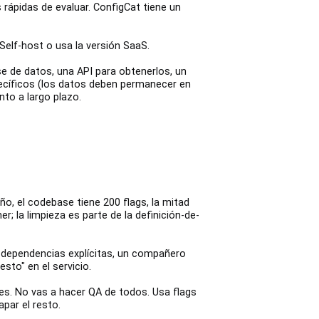
rápidas de evaluar. ConfigCat tiene un
elf-host o usa la versión SaaS.
se de datos, una API para obtenerlos, un
specíficos (los datos deben permanecer en
to a largo plazo.
o, el codebase tiene 200 flags, la mitad
r; la limpieza es parte de la definición-de-
in dependencias explícitas, un compañero
to" en el servicio.
es. No vas a hacer QA de todos. Usa flags
par el resto.