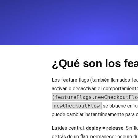
Supervise la información y el rendi
Uptime Monitoring
Uptime Monitoring para sitios web y
¿Qué son los fea
Cron Job Monitoring
Heartbeat monitoring para cron jobs
para empezar.
Los feature flags (también llamados fe
activan o desactivan el comportamiento
(featureFlags.newCheckoutFlo
TCP Monitoring
newCheckoutFlow
se obtiene en ru
Uptime de puertos y tiempo de cone
puede cambiar instantáneamente para cua
La idea central:
deploy ≠ release
. Sin 
detrás de un flag, permanecer oscuro d