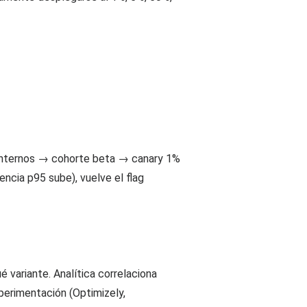
s internos → cohorte beta → canary 1%
ncia p95 sube), vuelve el flag
é variante. Analítica correlaciona
perimentación (Optimizely,