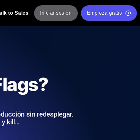
alk to Sales
Iniciar sesión
Empieza gratis
JMeter
eba de JMeter desde múltiples ubicaciones.
Prueba de velocidad de sitio web gratis
Herramienta gratuita de prueba de carga
de Carga con IA
 instantánea y útil adaptada a su stack
Validador de scripts JMeter gratuito
Flags?
Comprobador de estado de API
g
Comprobador de Core Web Vitals
e y rendimiento desde 25+ ubicaciones.
Lista de herramientas web gratuitas
us usuarios.
ducción sin redesplegar.
y kill…
Is