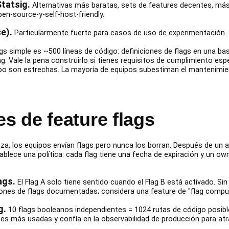
Statsig.
Alternativas más baratas, sets de features decentes, más 
pen-source-y-self-host-friendly.
e).
Particularmente fuerte para casos de uso de experimentación. S
gs simple es ~500 líneas de código: definiciones de flags en una ba
ng. Vale la pena construirlo si tienes requisitos de cumplimiento e
ipo son estrechas. La mayoría de equipos subestiman el mantenimien
 de feature flags
a, los equipos envían flags pero nunca los borran. Después de un añ
blece una política: cada flag tiene una fecha de expiración y un owne
ags.
El Flag A solo tiene sentido cuando el Flag B está activado. S
ones de flags documentadas; considera una feature de "flag compues
g.
10 flags booleanos independientes = 1024 rutas de código posibl
es más usadas y confía en la observabilidad de producción para atra