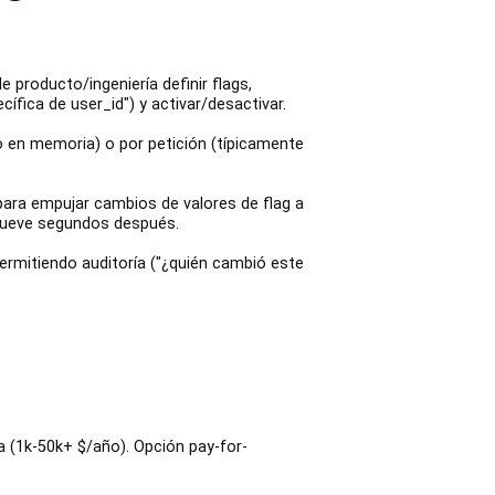
producto/ingeniería definir flags,
ífica de user_id") y activar/desactivar.
do en memoria) o por petición (típicamente
ara empujar cambios de valores de flag a
 mueve segundos después.
permitiendo auditoría ("¿quién cambió este
a (1k-50k+ $/año). Opción pay-for-