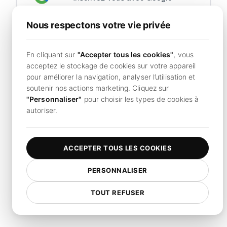
Nous respectons votre vie privée
Vous avez déjà un compte?
Connectez-vous maintenant
En cliquant sur
"Accepter tous les cookies"
, vous
En continuant, vous acceptez les LoadFocus
acceptez le stockage de cookies sur votre appareil
Conditions d`utilisation
et
Politique de confidentialité.
pour améliorer la navigation, analyser l’utilisation et
soutenir nos actions marketing. Cliquez sur
"Personnaliser"
pour choisir les types de cookies à
autoriser.
ACCEPTER TOUS LES COOKIES
PERSONNALISER
TOUT REFUSER