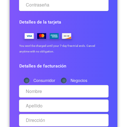
Detalles de la tarjeta
You won’t be charged until your 7-day free trial ends. Cancel
anytime with no obligation.
Detalles de facturación
Consumidor
Negocios