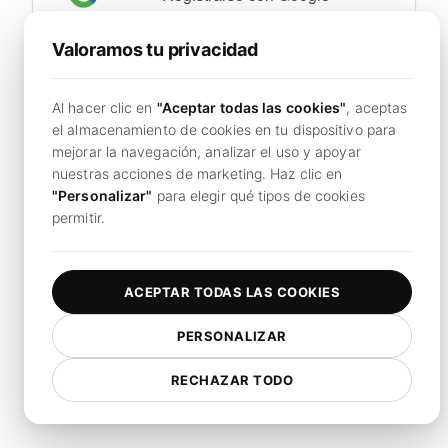
Valoramos tu privacidad
¿Ya tienes una cuenta?
Iniciar sesión ahora
Al hacer clic en
"Aceptar todas las cookies"
, aceptas
Al continuar, acepta LoadFocus`s
Condiciones de
el almacenamiento de cookies en tu dispositivo para
servicio
y
Política de privacidad.
mejorar la navegación, analizar el uso y apoyar
nuestras acciones de marketing. Haz clic en
"Personalizar"
para elegir qué tipos de cookies
permitir.
ACEPTAR TODAS LAS COOKIES
PERSONALIZAR
RECHAZAR TODO