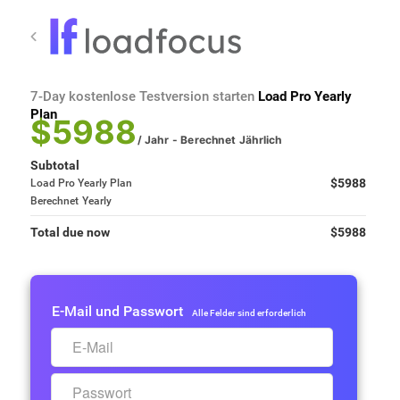
7-Day kostenlose Testversion starten
Load Pro Yearly
Plan
$5988
/ Jahr
- Berechnet
Jährlich
Subtotal
$5988
Load Pro Yearly Plan
Berechnet
Yearly
Total due now
$5988
E-Mail und Passwort
Alle Felder sind erforderlich