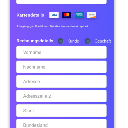
Kartendetails
Alle gängigen Kredit- und Debitkarten werden akzeptiert.
Rechnungsdetails
Kunde
Geschäft