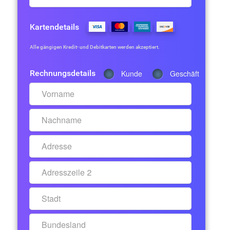
Kartendetails
Alle gängigen Kredit- und Debitkarten werden akzeptiert.
Rechnungsdetails
Kunde
Geschäft