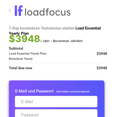
7-Day kostenlose Testversion starten
Load Essential
Yearly Plan
$3948
/ Jahr
- Berechnet
Jährlich
Subtotal
$3948
Load Essential Yearly Plan
Berechnet
Yearly
Total due now
$3948
E-Mail und Passwort
Alle Felder sind erforderlich