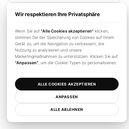
Wir respektieren Ihre Privatsphäre
Haben Sie bereits ein Konto?
Jetzt anmelden
Durch die Fortsetzung stimmen Sie LoadFocus'
Wenn Sie auf
"Alle Cookies akzeptieren"
klicken,
Nutzungsbedingungen
und
Datenschutzbestimmungen
stimmen Sie der Speicherung von Cookies auf Ihrem
zu.
Gerät zu, um die Navigation zu verbessern, die
Nutzung zu analysieren und unsere
Marketingmaßnahmen zu unterstützen. Klicken Sie auf
"Anpassen"
, um die Cookie-Typen zu personalisieren.
ALLE COOKIES AKZEPTIEREN
ANPASSEN
ALLE ABLEHNEN