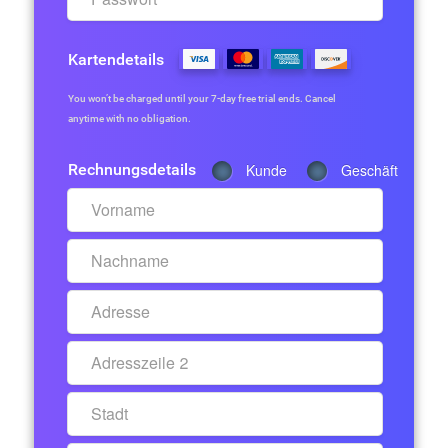
Kartendetails
You won’t be charged until your 7-day free trial ends. Cancel
anytime with no obligation.
Rechnungsdetails
Kunde
Geschäft